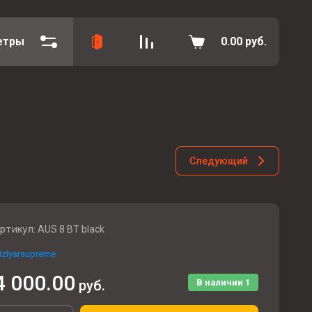
етры
0.00
руб.
Следующий
ртикул:
AUS 8 BT black
izlyarsupreme
4 000.00
руб.
В наличии
1