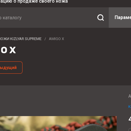
мацию о продаже своего ножа
Парам
НОЖИ KIZLYAR SUPREME
/
AMIGO X
O X
дыдущий
А
K