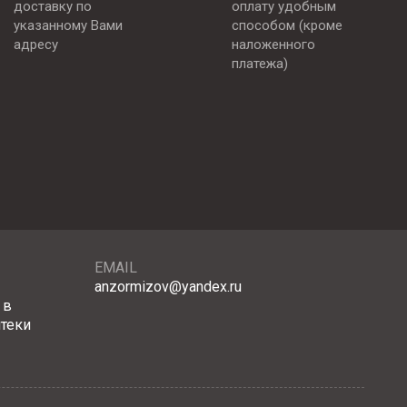
доставку по
оплату удобным
указанному Вами
способом (кроме
адресу
наложенного
платежа)
EMAIL
anzormizov@yandex.ru
 в
птеки