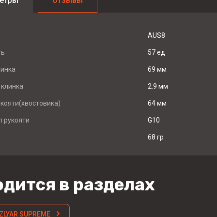
етры
Отзывы
AUS8
ть
57 ед
линка
69 мм
 клинка
2.9 мм
кояти(хвостовика)
64 мм
 рукояти
G10
68 гр
дится в разделах
ZLYAR SUPREME