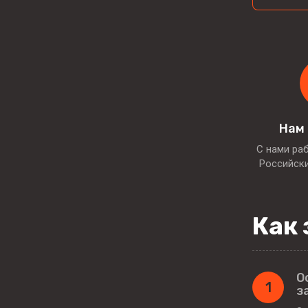
Нам
С нами ра
Российск
Как 
О
1
з