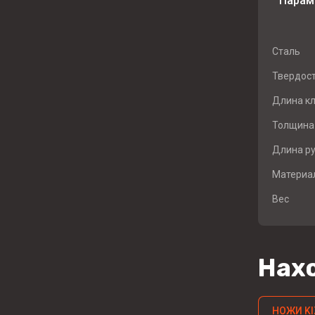
Парам
Сталь
Твердос
Длина к
Толщина
Длина ру
Материал
Вес
Нахо
НОЖИ KI