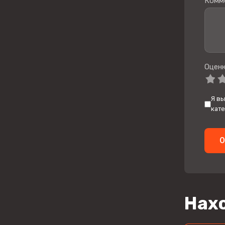
Комм
Оценк
Я в
кате
О
Нахо