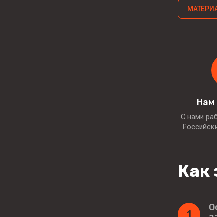
МАТЕРИ
Нам
С нами ра
Российск
Как 
О
1
з