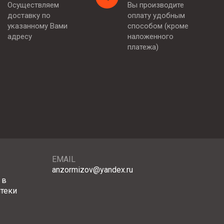
Осуществляем
Вы производите
доставку по
оплату удобным
указанному Вами
способом (кроме
адресу
наложенного
платежа)
EMAIL
anzormizov@yandex.ru
 в
птеки