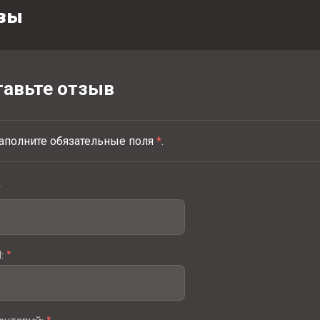
вы
тавьте отзыв
аполните обязательные поля
*
.
*
l:
*