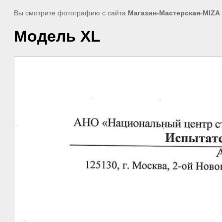
Вы смотрите фотографию с сайта
Магазин-Мастерская-MIZA
Модель ХL