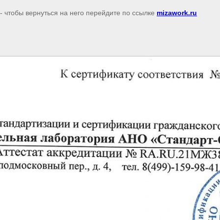
- чтобы вернуться на него перейдите по ссылке
mizawork.ru